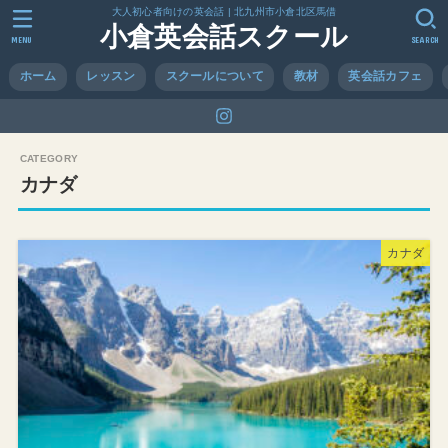
大人初心者向けの英会話 | 北九州市小倉北区馬借
小倉英会話スクール
MENU
SEARCH
ホーム
レッスン
スクールについて
教材
英会話カフェ
カナダ
カナダ