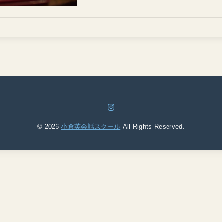
© 2026
小倉英会話スクール
All Rights Reserved.