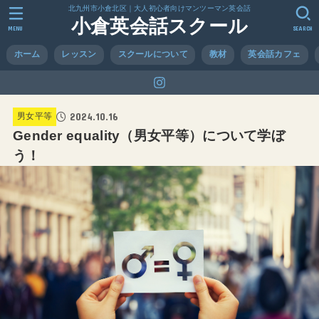
北九州市小倉北区｜大人初心者向けマンツーマン英会話
小倉英会話スクール
MENU
SEARCH
ホーム
レッスン
スクールについて
教材
英会話カフェ
2024.10.16
男女平等
Gender equality（男女平等）について学ぼ
う！