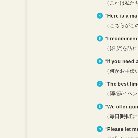
（これは私た
“Here is a ma
（こちらがこ
“I recommend 
（[名所]を
“If you need a
（何かお手伝
“The best ti
（[季節/イベ
“We offer gui
（毎日[時間]
“Please let m