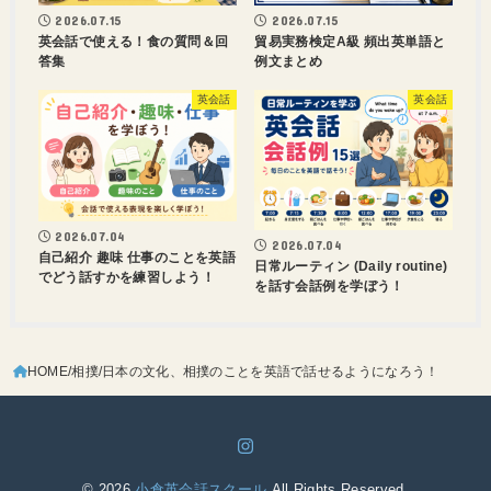
2026.07.15
2026.07.15
英会話で使える！食の質問＆回
貿易実務検定A級 頻出英単語と
答集
例文まとめ
英会話
英会話
2026.07.04
2026.07.04
自己紹介 趣味 仕事のことを英語
日常ルーティン (Daily routine)
でどう話すかを練習しよう！
を話す会話例を学ぼう！
HOME
相撲
日本の文化、相撲のことを英語で話せるようになろう！
© 2026
小倉英会話スクール
All Rights Reserved.