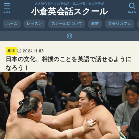
大人初心者向けの英会話 | 北九州市小倉北区馬借
小倉英会話スクール
MENU
SEARCH
ホーム
レッスン
スクールについて
教材
英会話カフェ
2024.11.03
相撲
日本の文化、相撲のことを英語で話せるように
なろう！