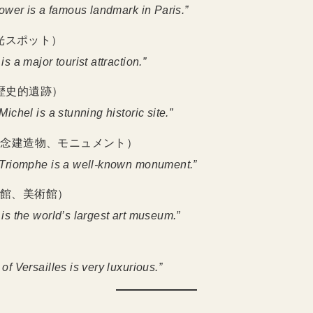
Tower is a famous landmark in Paris.”
光スポット）
s a major tourist attraction.”
歴史的遺跡）
ichel is a stunning historic site.”
記念建造物、モニュメント）
 Triomphe is a well-known monument.”
館、美術館）
is the world’s largest art museum.”
）
f Versailles is very luxurious.”