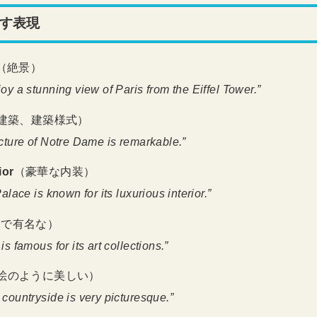
す表現
（絶景）
oy a stunning view of Paris from the Eiffel Tower.”
建築、建築様式）
cture of Notre Dame is remarkable.”
ior
（豪華な内装）
alace is known for its luxurious interior.”
～で有名な）
s famous for its art collections.”
絵のように美しい）
countryside is very picturesque.”