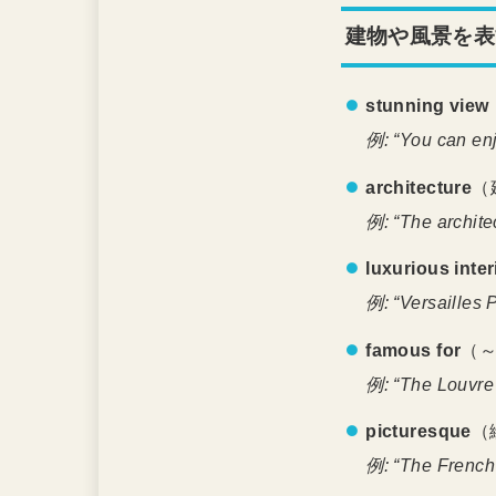
建物や風景を表
stunning view
例: “You can enj
architecture
（
例: “The archite
luxurious inter
例: “Versailles P
famous for
（
例: “The Louvre i
picturesque
（
例: “The French 