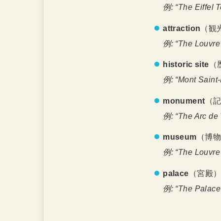
例: “The Eiffel 
attraction
（観
例: “The Louvre i
historic site
（
例: “Mont Saint-M
monument
（
例: “The Arc de
museum
（博物
例: “The Louvre 
palace
（宮殿
例: “The Palace o