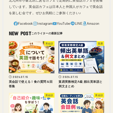
北九州市小倉北区にあるカフェで定期的に英会話カフェを開催
しています。英会話カフェは日本人と外国人がカフェで英会話
を楽しむ会です。ぜひお気軽にご参加ください♪
NEW POST
英会話
貿易
2026.07.15
2026.07.15
英会話で使える！食の質問＆回
貿易実務検定A級 頻出英単語と
答集
例文まとめ
英会話
英会話