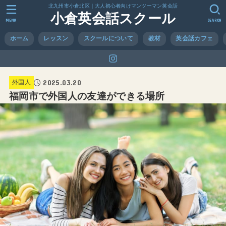
北九州市小倉北区｜大人初心者向けマンツーマン英会話
小倉英会話スクール
MENU
SEARCH
ホーム
レッスン
スクールについて
教材
英会話カフェ
2025.03.20
外国人
福岡市で外国人の友達ができる場所