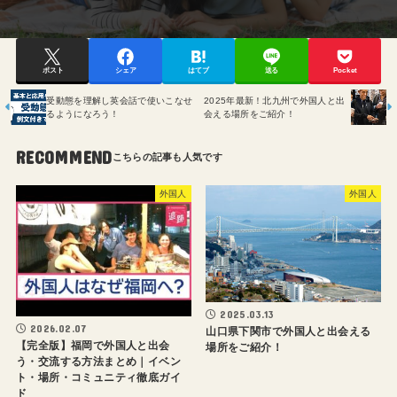
ポスト
シェア
はてブ
送る
Pocket
受動態を理解し英会話で使いこなせ
2025年最新！北九州で外国人と出
るようになろう！
会える場所をご紹介！
RECOMMEND
外国人
外国人
2025.03.13
2026.02.07
山口県下関市で外国人と出会える
【完全版】福岡で外国人と出会
場所をご紹介！
う・交流する方法まとめ｜イベン
ト・場所・コミュニティ徹底ガイ
ド