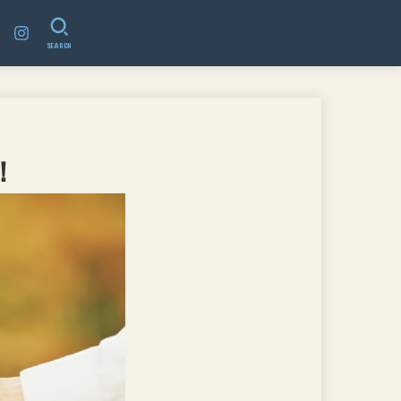
SEARCH
！