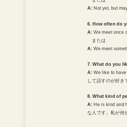
A:
Not yet, but may
6. How often do 
A:
We meet once o
または
A:
We meet somet
7. What do you li
A:
We like to have 
して話すのが好き
8. What kind of p
A:
He is kind and 
な人です。私が何