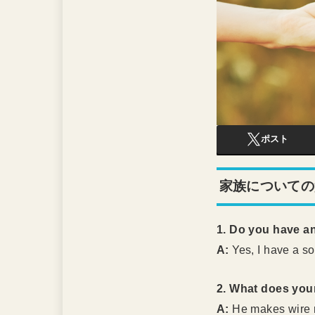
ポスト
家族についての
1. Do you have a
A:
Yes, I have a so
2. What does you
A:
He makes wire 