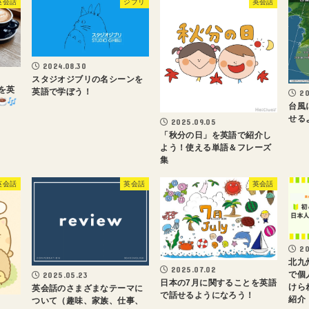
英会話
ジブリ
英会話
2024.08.30
スタジオジブリの名シーンを
を英
英語で学ぼう！
20
台風
せる
2025.09.05
「秋分の日」を英語で紹介し
よう！使える単語＆フレーズ
集
英会話
英会話
英会話
20
北九
2025.07.02
で個
2025.05.23
日本の7月に関することを英語
けら
英会話のさまざまなテーマに
で話せるようになろう！
紹介
ついて（趣味、家族、仕事、