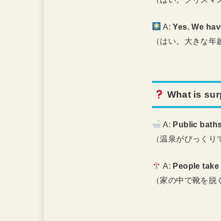
A:
Yes. We have
（はい。大きな年
What is su
A:
Public baths
（温泉がびっくり
A:
People take 
（家の中で靴を脱