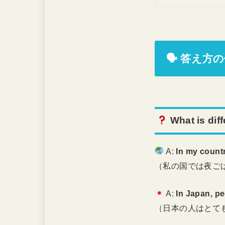
🗣 答え方
What is dif
A:
In my countr
（私の国では夜ご
A:
In Japan, pe
（日本の人はとて