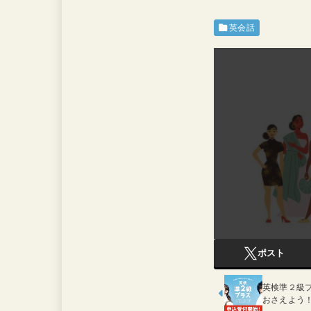
英会話
ポスト
英検準２級
おさえよう