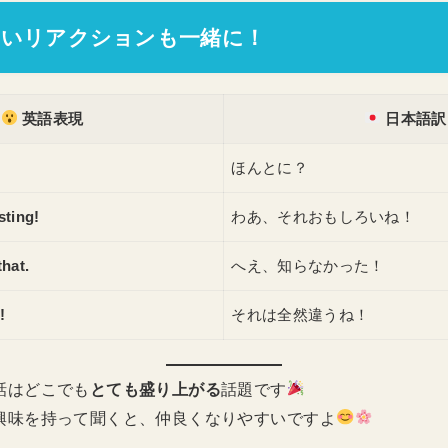
いリアクションも一緒に！
英語表現
日本語訳
ほんとに？
sting!
わあ、それおもしろいね！
that.
へえ、知らなかった！
!
それは全然違うね！
話はどこでも
とても盛り上がる
話題です
興味を持って聞くと、仲良くなりやすいですよ