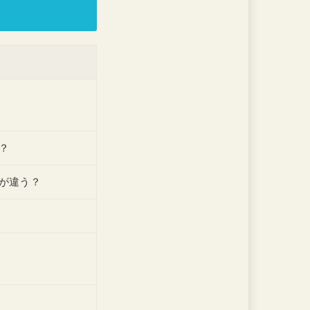
？
が違う？