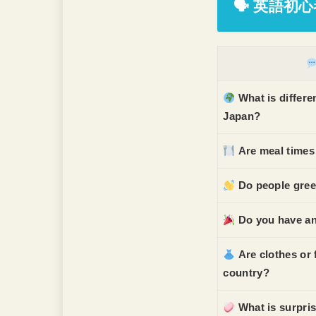
🗣 英語初
What is differ
Japan?
Are meal times 
Do people greet
Do you have an
Are clothes or 
country?
What is surpri