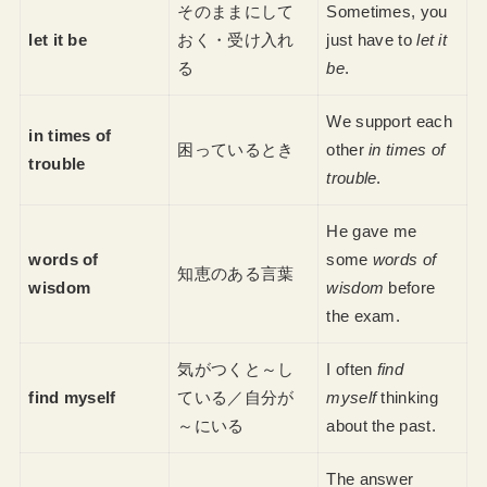
そのままにして
Sometimes, you
let it be
おく・受け入れ
just have to
let it
る
be
.
We support each
in times of
困っているとき
other
in times of
trouble
trouble
.
He gave me
words of
some
words of
知恵のある言葉
wisdom
wisdom
before
the exam.
気がつくと～し
I often
find
find myself
ている／自分が
myself
thinking
～にいる
about the past.
The answer