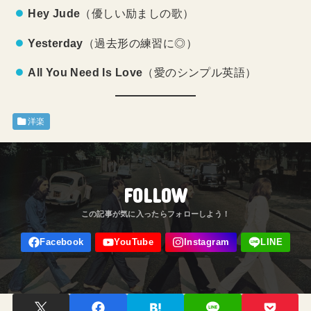
Hey Jude
（優しい励ましの歌）
Yesterday
（過去形の練習に◎）
All You Need Is Love
（愛のシンプル英語）
洋楽
FOLLOW