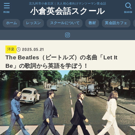
北九州市小倉北区｜大人初心者向けマンツーマン英会話
小倉英会話スクール
MENU
SEARCH
ホーム
レッスン
スクールについて
教材
英会話カフェ
2025.05.21
洋楽
The Beatles（ビートルズ）の名曲「Let It
Be」の歌詞から英語を学ぼう！