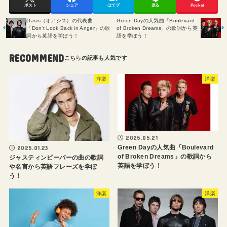
ポスト
シェア
はてブ
送る
Pocket
Oasis（オアシス）の代表曲
Green Dayの人気曲「Boulevard
「Don't Look Back in Anger」の歌
of Broken Dreams」の歌詞から英
詞から英語を学ぼう！
語を学ぼう！
RECOMMEND
洋楽
洋楽
2025.05.21
Green Dayの人気曲「Boulevard
2025.01.23
of Broken Dreams」の歌詞から
ジャスティンビーバーの曲の歌詞
英語を学ぼう！
や名言から英語フレーズを学ぼ
う！
洋楽
洋楽