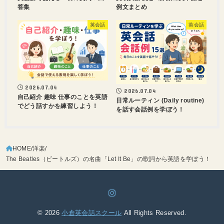
答集
例文まとめ
英会話
英会話
2026.07.04
2026.07.04
自己紹介 趣味 仕事のことを英語
日常ルーティン (Daily routine)
でどう話すかを練習しよう！
を話す会話例を学ぼう！
HOME
洋楽
The Beatles（ビートルズ）の名曲「Let It Be」の歌詞から英語を学ぼう！
© 2026
小倉英会話スクール
All Rights Reserved.