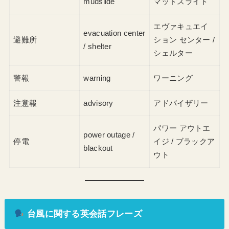
mudslide
マッドスライド
エヴァキュエイ
evacuation center
避難所
ション センター /
/ shelter
シェルター
警報
warning
ワーニング
注意報
advisory
アドバイザリー
パワー アウトエ
power outage /
停電
イジ / ブラックア
blackout
ウト
台風に関する英会話フレーズ