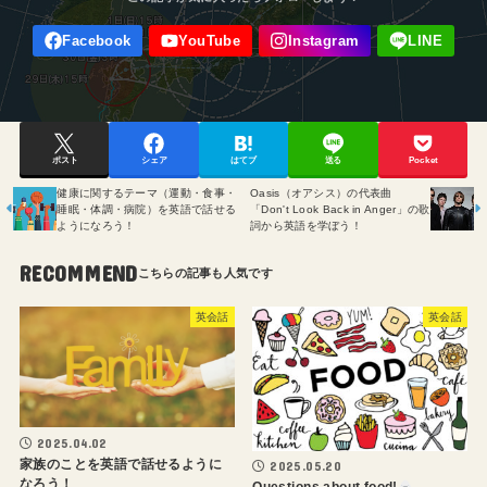
ポスト
シェア
はてブ
送る
Pocket
健康に関するテーマ（運動・食事・
Oasis（オアシス）の代表曲
睡眠・体調・病院）を英語で話せる
「Don't Look Back in Anger」の歌
ようになろう！
詞から英語を学ぼう！
RECOMMEND
英会話
英会話
2025.04.02
家族のことを英語で話せるように
2025.05.20
なろう！
Questions about food!