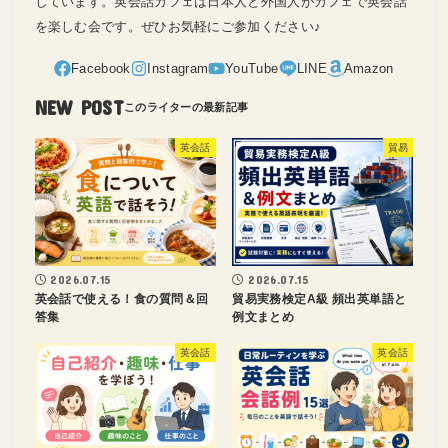
しています。英会話カフェは日本人と外国人がカフェで英会話
を楽しむ会です。ぜひお気軽にご参加ください♪
NEW POST
英会話
貿易
2026.07.15
2026.07.15
英会話で使える！食の質問＆回
貿易実務検定A級 頻出英単語と
答集
例文まとめ
英会話
英会話