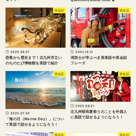
英会話
英会話
2025.08.27
2024.12.13
恐竜から歴史まで！北九州市立い
消防士が学ぶべき英単語や英会話
のちのたび博物館を英語で紹介
フレーズ
英会話
英会話
2025.08.21
北九州昭和夏祭りのことを外国人
2025.07.02
に英語で話せるようになろう！
「海の日（Marine Day）」につい
て英語で話せるようになろう！
英会話
英会話