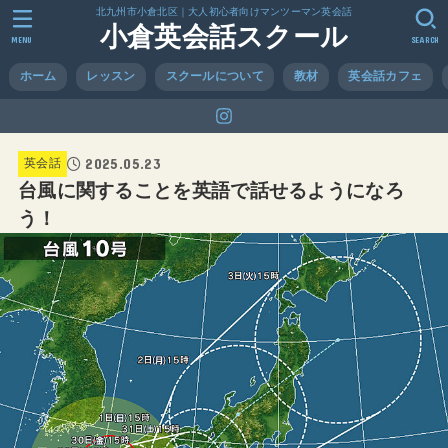
北九州市小倉北区｜大人初心者向けマンツーマン英会話
小倉英会話スクール
MENU
SEARCH
ホーム
レッスン
スクールについて
教材
英会話カフェ
2025.05.23
英会話
台風に関することを英語で話せるようになろ
う！