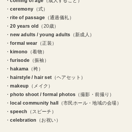
・
coming of age
（成人すること）
・
ceremony
（式）
・
rite of passage
（通過儀礼）
・
20 years old
（20歳）
・
new adults / young adults
（新成人）
・
formal wear
（正装）
・
kimono
（着物）
・
furisode
（振袖）
・
hakama
（袴）
・
hairstyle / hair set
（ヘアセット）
・
makeup
（メイク）
・
photo shoot / formal photos
（撮影・前撮り）
・
local community hall
（市民ホール・地域の会場）
・
speech
（スピーチ）
・
celebration
（お祝い）