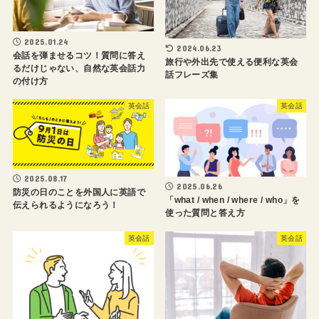
2025.01.24
2024.06.23
会話を弾ませるコツ！質問に答え
旅行や外出先で使える便利な英会
るだけじゃない、自然な英会話力
話フレーズ集
の付け方
英会話
英会話
2025.08.17
2025.06.26
防災の日のことを外国人に英語で
「what / when / where / who」を
伝えられるようになろう！
使った質問と答え方
英会話
英会話