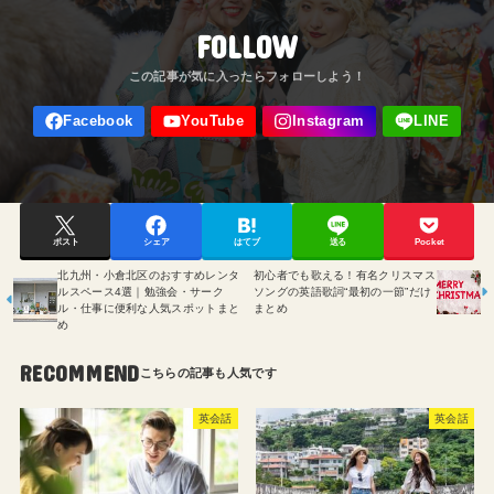
FOLLOW
ポスト
シェア
はてブ
送る
Pocket
北九州・小倉北区のおすすめレンタ
初心者でも歌える！有名クリスマス
ルスペース4選｜勉強会・サーク
ソングの英語歌詞“最初の一節”だけ
ル・仕事に便利な人気スポットまと
まとめ
め
RECOMMEND
英会話
英会話