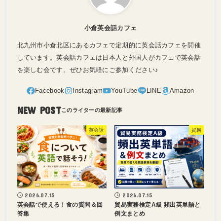
小倉英会話カフェ
北九州市小倉北区にあるカフェで定期的に英会話カフェを開催
しています。英会話カフェは日本人と外国人がカフェで英会話
を楽しむ会です。ぜひお気軽にご参加ください♪
NEW POST
英会話
貿易
2026.07.15
2026.07.15
英会話で使える！食の質問＆回
貿易実務検定A級 頻出英単語と
答集
例文まとめ