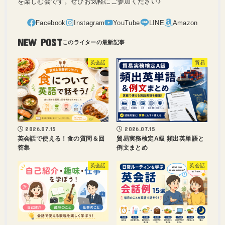
を楽しむ会です。ぜひお気軽にご参加ください♪
NEW POST
英会話
貿易
2026.07.15
2026.07.15
英会話で使える！食の質問＆回
貿易実務検定A級 頻出英単語と
答集
例文まとめ
英会話
英会話