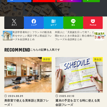
ポスト
シェア
はてブ
送る
Pocket
英語学習者向け｜フランスの観光名
外国人に「天皇誕生日って何？」と
所をやさしい英語で学ぶ英会話フレ
聞かれたときの英会話｜初心者向け
ーズ＆会話例まとめ
フレーズ＆会話例まとめ
RECOMMEND
美容室
英会話
2024.08.09
2025.02.10
美容室で使える英単語と英語フレ
週末の予定を立てる時に使える英
ーズ！
会話フレーズ