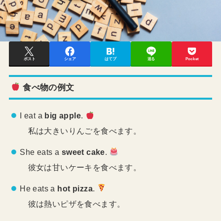
ポスト
シェア
はてブ
送る
Pocket
食べ物の例文
I eat a
big apple
.
私は大きいりんごを食べます。
She eats a
sweet cake
.
彼女は甘いケーキを食べます。
He eats a
hot pizza
.
彼は熱いピザを食べます。