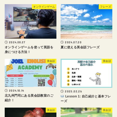
オンラインゲーム
フレーズ
2024.08.27
2024.07.20
オンラインゲームを使って英語を
夏に使える英会話フレーズ
身につける方法！
英会話
英会話
2024.10.14
2025.02.26
北九州門司にある英会話教室のご
Lesson 1: 自己紹介と基本フレ
紹介！
ーズ
英会話
英会話