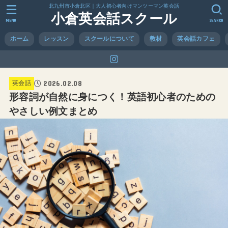
北九州市小倉北区｜大人初心者向けマンツーマン英会話
小倉英会話スクール
MENU
SEARCH
ホーム
レッスン
スクールについて
教材
英会話カフェ
2026.02.08
英会話
形容詞が自然に身につく！英語初心者のための
やさしい例文まとめ