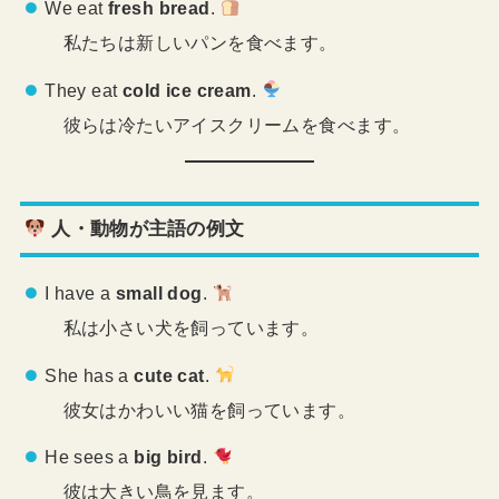
We eat
fresh bread
.
私たちは新しいパンを食べます。
They eat
cold ice cream
.
彼らは冷たいアイスクリームを食べます。
人・動物が主語の例文
I have a
small dog
.
私は小さい犬を飼っています。
She has a
cute cat
.
彼女はかわいい猫を飼っています。
He sees a
big bird
.
彼は大きい鳥を見ます。