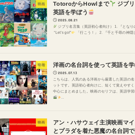
TotoroからHowlまで
ジブリ
映画
英語を学ぼう
2025.08.21
ジブリ名言集（英語初心者向け） 1. 『となりのト
“Let’s go!”
「行こう！」 2. 『千と千尋の神隠し』 Sp
洋画の名台詞を使って英語を学
映画
2025.07.13
こちらは、人気のある洋画から厳選した英語の名
ットです。英語初心者向けに、短くて覚えやすく
中心にまとめました。映画のセリフは、英語学習
...
アン・ハサウェイ主演映画マイ
映画
とプラダを着た悪魔の名台詞で