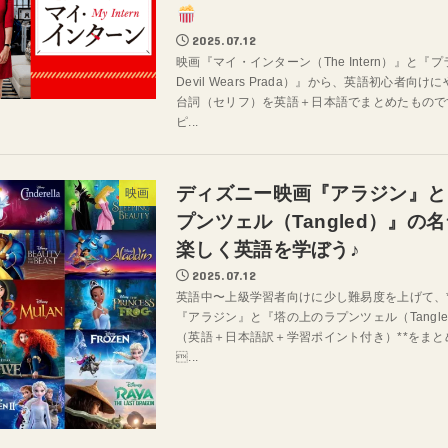
2025.07.12
映画『マイ・インターン（The Intern）』と『
Devil Wears Prada）』から、英語初心者
台詞（セリフ）を英語＋日本語でまとめたもので
ピ...
ディズニー映画『アラジン』と
映画
プンツェル（Tangled）』の
楽しく英語を学ぼう♪
2025.07.12
英語中〜上級学習者向けに少し難易度を上げて、
『アラジン』と『塔の上のラプンツェル（Tangl
（英語＋日本語訳＋学習ポイント付き）**をま
...