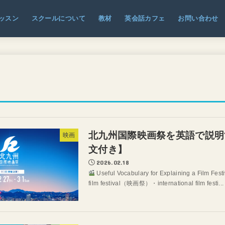
ッスン
スクールについて
教材
英会話カフェ
お問い合わせ
北九州国際映画祭を英語で説明
映画
文付き】
2026.02.18
Useful Vocabulary for Explaining a Film F
film festival（映画祭）・international film festi...