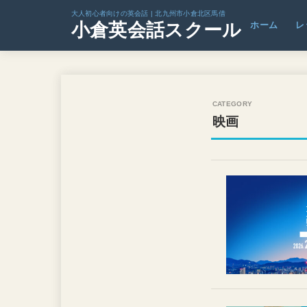
大人初心者向けの英会話 | 北九州市小倉北区馬借
小倉英会話スクール
ホーム
レ
映画