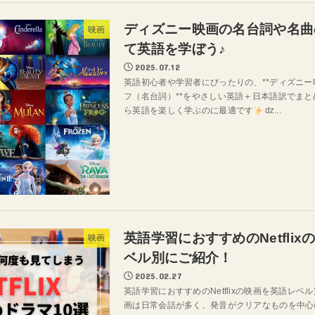
ディズニー映画の名台詞や名曲
映画
て英語を学ぼう♪
2025.07.12
英語初心者や学習者にぴったりの、**ディズニ
フ（名台詞）**をやさしい英語＋日本語訳でまと
ら英語を楽しく学ぶのに最適です
ǳ...
英語学習におすすめのNetfli
映画
ベル別にご紹介！
2025.02.27
英語学習におすすめのNetflixの映画を英語レベ
画は日常会話が多く、発音がクリアなものを中心