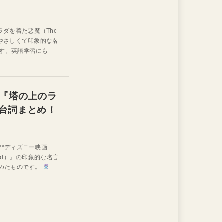
プラダを着た悪魔（The
向けにやさしくて印象的な名
す。英語学習にも
『塔の上のラ
名台詞まとめ！
**ディズニー映画
ed）』の印象的な名言
とめたものです。