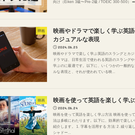
向け（Eiken 3級〜Pre-2級 / TOEIC 300-500） ➡.
映画やドラマで楽しく学ぶ英語
映画
カジュアルな表現
2024.06.25
映画やドラマで楽しく学ぶ英語のスラングとカジ
ドラマは、日常生活で使われる英語のスラングや
学ぶのに最適です。以下に、いくつかの一般的な
ルな表現と、それが使われている映...
映画を使って英語を楽しく学ぶ
映画
2024.06.24
映画を使って英語を楽しく学ぶ方法 映画を使っ
法は多岐にわたります。以下に、効果的で楽しい
紹介します。 1. 字幕を活用する 方法: 2. 繰り返し視
シャドー...