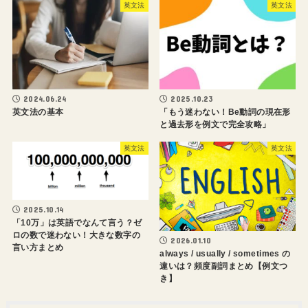
英文法
英文法
2024.06.24
2025.10.23
英文法の基本
「もう迷わない！Be動詞の現在形
と過去形を例文で完全攻略」
英文法
英文法
2025.10.14
「10万」は英語でなんて言う？ゼ
ロの数で迷わない！大きな数字の
2026.01.10
言い方まとめ
always / usually / sometimes の
違いは？頻度副詞まとめ【例文つ
き】