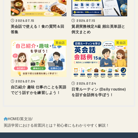
2026.07.15
2026.07.15
英会話で使える！食の質問＆回
貿易実務検定A級 頻出英単語と
答集
例文まとめ
英会話
英会話
2026.07.04
2026.07.04
自己紹介 趣味 仕事のことを英語
日常ルーティン (Daily routine)
でどう話すかを練習しよう！
を話す会話例を学ぼう！
HOME
英文法
英語学習における前置詞とは？初心者にもわかりやすく解説！