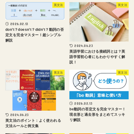
英文法
英文法
2026.02.13
don’t？doesn’t？didn’t？動詞の否
定文を完全マスター！超シンプル
解説
2024.06.23
英語学習における接続詞とは？英
語学習初心者にもわかりやすく解
説！
英文法
英文法
2026.02.13
be動詞の否定文を完全マスター！
現在形と過去形をまとめてスッキ
2024.06.23
リ解説
英文法のポイント：よく使われる
文法ルールと例文集