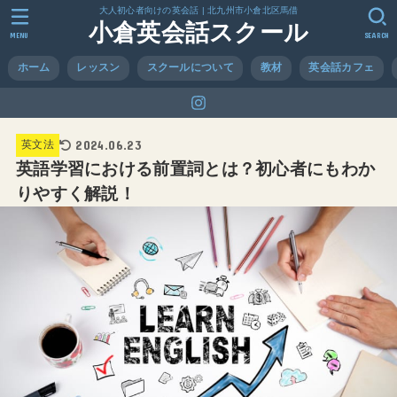
大人初心者向けの英会話 | 北九州市小倉北区馬借
小倉英会話スクール
MENU
SEARCH
ホーム
レッスン
スクールについて
教材
英会話カフェ
2024.06.23
英文法
英語学習における前置詞とは？初心者にもわか
りやすく解説！