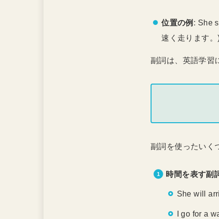
位置の例
: She 
速く走ります。
副詞は、英語学習
副詞を使ったいく
時間を表す副
She will ar
I go for a 