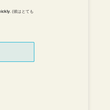
uickly
. (彼はとても