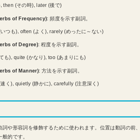
, then (その時), later (後で)
bs of Frequency)
: 頻度を示す副詞。
 (いつも), often (よく), rarely (めったに～ない)
bs of Degree)
: 程度を示す副詞。
とても), quite (かなり), too (あまりにも)
bs of Manner)
: 方法を示す副詞。
 (速く), quietly (静かに), carefully (注意深く)
動詞や形容詞を修飾するために使われます。位置は動詞の前
一般的です。