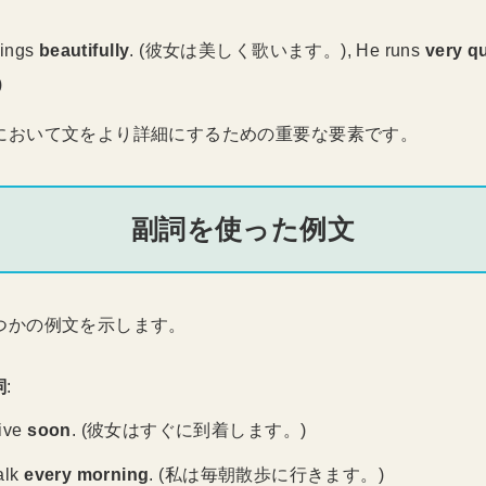
sings
beautifully
. (彼女は美しく歌います。), He runs
very q
)
において文をより詳細にするための重要な要素です。
副詞を使った例文
つかの例文を示します。
詞
:
rive
soon
. (彼女はすぐに到着します。)
walk
every morning
. (私は毎朝散歩に行きます。)