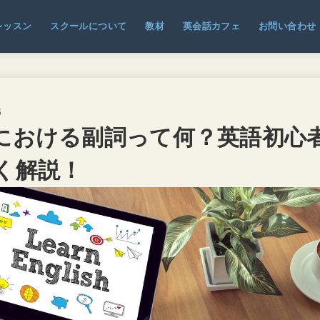
レッスン
スクールについて
教材
英会話カフェ
お問い合わせ
3
における副詞って何？英語初心
く解説！