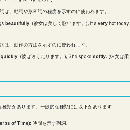
 副詞は、動詞や形容詞の程度を示すのに使われます。
ngs
beautifully
. (彼女は美しく歌います。), It’s
very
hot tod
 副詞は、動作の方法を示すのに使われます。
s
quickly
. (彼は速く走ります。), She spoke
softly
. (彼女
な種類があります。一般的な種類には以下があります：
bs of Time)
: 時間を示す副詞。