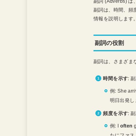
副詞 (Adver
副詞は、時間、頻
情報を説明します
副詞の役割
副詞は、さまざま
時間を示す
:
例: She arr
明日出発し
頻度を示す
:
例: I
often
g
たにファス