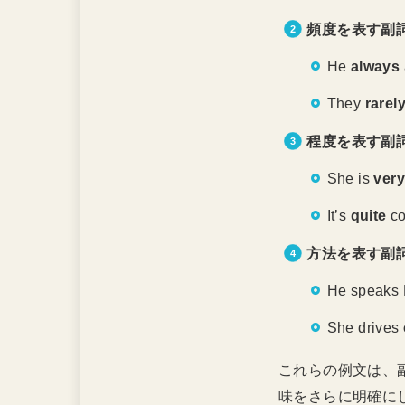
頻度を表す副
He
always
They
rarel
程度を表す副
She is
ver
It’s
quite
c
方法を表す副
He speaks 
She drives
これらの例文は、
味をさらに明確に