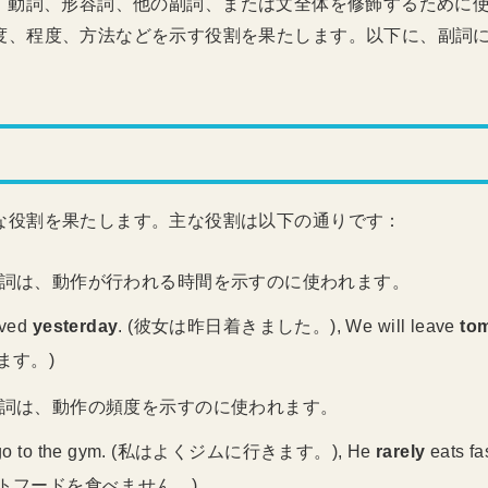
bs) は、動詞、形容詞、他の副詞、または文全体を修飾するため
度、程度、方法などを示す役割を果たします。以下に、副詞
。
な役割を果たします。主な役割は以下の通りです：
 副詞は、動作が行われる時間を示すのに使われます。
ived
yesterday
. (彼女は昨日着きました。), We will leave
to
ます。)
 副詞は、動作の頻度を示すのに使われます。
o to the gym. (私はよくジムに行きます。), He
rarely
eats f
トフードを食べません。)