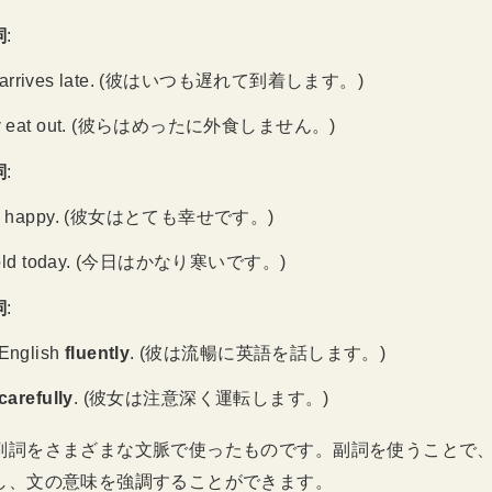
詞
:
arrives late. (彼はいつも遅れて到着します。)
y
eat out. (彼らはめったに外食しません。)
詞
:
y
happy. (彼女はとても幸せです。)
old today. (今日はかなり寒いです。)
詞
:
English
fluently
. (彼は流暢に英語を話します。)
carefully
. (彼女は注意深く運転します。)
副詞をさまざまな文脈で使ったものです。副詞を使うことで
し、文の意味を強調することができます。