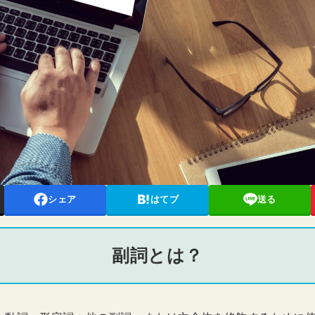
シェア
はてブ
送る
副詞とは？