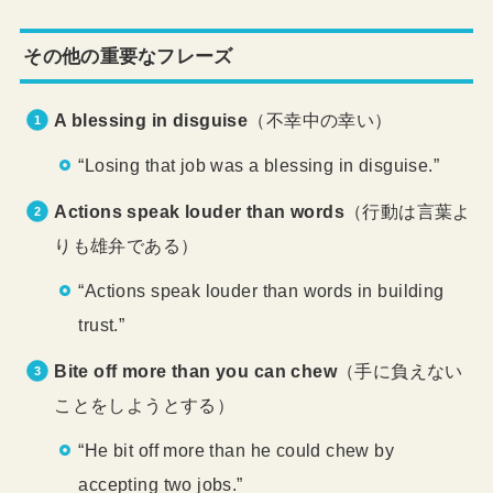
その他の重要なフレーズ
A blessing in disguise
（不幸中の幸い）
“Losing that job was a blessing in disguise.”
Actions speak louder than words
（行動は言葉よ
りも雄弁である）
“Actions speak louder than words in building
trust.”
Bite off more than you can chew
（手に負えない
ことをしようとする）
“He bit off more than he could chew by
accepting two jobs.”