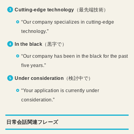
Cutting-edge technology
（最先端技術）
“Our company specializes in cutting-edge
technology.”
In the black
（黒字で）
“Our company has been in the black for the past
five years.”
Under consideration
（検討中で）
“Your application is currently under
consideration.”
日常会話関連フレーズ