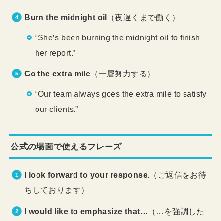
Burn the midnight oil
（夜遅くまで働く）
“She’s been burning the midnight oil to finish
her report.”
Go the extra mile
（一層努力する）
“Our team always goes the extra mile to satisfy
our clients.”
公式の場面で使えるフレーズ
I look forward to your response.
（ご返信をお待
ちしております）
I would like to emphasize that…
（…を強調した