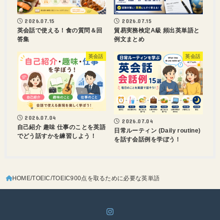
2026.07.15
2026.07.15
英会話で使える！食の質問＆回
貿易実務検定A級 頻出英単語と
答集
例文まとめ
英会話
英会話
2026.07.04
2026.07.04
自己紹介 趣味 仕事のことを英語
日常ルーティン (Daily routine)
でどう話すかを練習しよう！
を話す会話例を学ぼう！
HOME
TOEIC
TOEIC900点を取るために必要な英単語