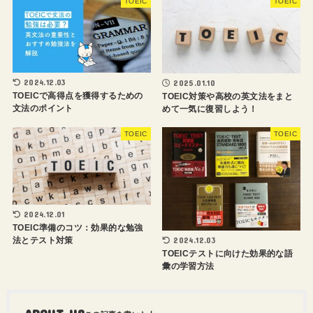
TOEIC
TOEIC
2024.12.03
2025.01.10
TOEICで高得点を獲得するための
TOEIC対策や高校の英文法をまと
文法のポイント
めて一気に復習しよう！
TOEIC
TOEIC
2024.12.01
TOEIC準備のコツ：効果的な勉強
2024.12.03
法とテスト対策
TOEICテストに向けた効果的な語
彙の学習方法