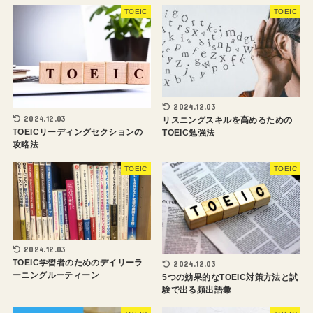
TOEIC
TOEIC
2024.12.03
2024.12.03
リスニングスキルを高めるための
TOEICリーディングセクションの
TOEIC勉強法
攻略法
TOEIC
TOEIC
2024.12.03
TOEIC学習者のためのデイリーラ
2024.12.03
ーニングルーティーン
5つの効果的なTOEIC対策方法と試
験で出る頻出語彙