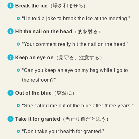
Break the ice
（場を和ませる）
“He told a joke to break the ice at the meeting.”
Hit the nail on the head
（的を射る）
“Your comment really hit the nail on the head.”
Keep an eye on
（見守る、注意する）
“Can you keep an eye on my bag while I go to
the restroom?”
Out of the blue
（突然に）
“She called me out of the blue after three years.”
Take it for granted
（当たり前だと思う）
“Don’t take your health for granted.”