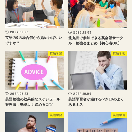
2024.09.26
2025.12.03
英語力0の場合何から始めればいい
北九州で参加できる英会話サーク
ですか？
ル・勉強会まとめ【初心者OK】
英語学習
英語学習
2024.06.23
2024.10.09
英語勉強の効果的なスケジュール
英語学習者が避けるべき10のよく
管理法：効率よく進めるコツ
あるミス
英語学習
英語学習