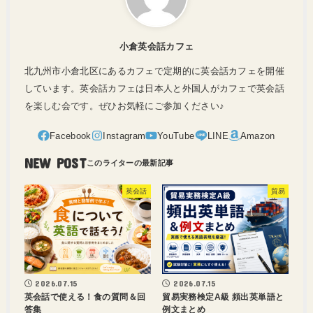
小倉英会話カフェ
北九州市小倉北区にあるカフェで定期的に英会話カフェを開催
しています。英会話カフェは日本人と外国人がカフェで英会話
を楽しむ会です。ぜひお気軽にご参加ください♪
NEW POST
英会話
貿易
2026.07.15
2026.07.15
英会話で使える！食の質問＆回
貿易実務検定A級 頻出英単語と
答集
例文まとめ