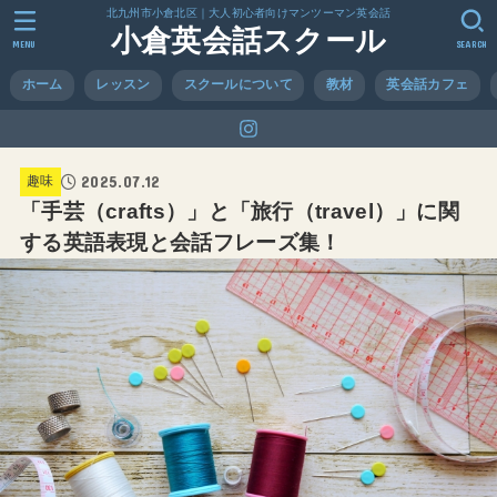
北九州市小倉北区｜大人初心者向けマンツーマン英会話
小倉英会話スクール
MENU
SEARCH
ホーム
レッスン
スクールについて
教材
英会話カフェ
2025.07.12
趣味
「手芸（crafts）」と「旅行（travel）」に関
する英語表現と会話フレーズ集！