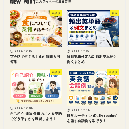
NEW POST
英会話
貿易
2026.07.15
2026.07.15
英会話で使える！食の質問＆回
貿易実務検定A級 頻出英単語と
答集
例文まとめ
英会話
英会話
2026.07.04
2026.07.04
自己紹介 趣味 仕事のことを英語
日常ルーティン (Daily routine)
でどう話すかを練習しよう！
を話す会話例を学ぼう！