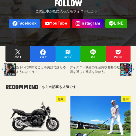
FOLLOW
ポスト
シェア
はてブ
送る
Pocket
筋トレに関することを英語で話せる
ディズニー映画の名台詞や名曲の歌
ようになろう！
詞を通して英語を学ぼう♪
RECOMMEND
趣味
趣味