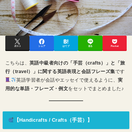
ポスト
シェア
はてブ
送る
Pocket
こちらは、
英語中級者向けの「手芸（crafts）」と「旅
行（travel）」に関する英語表現と会話フレーズ集
です
英語学習者が会話やエッセイで使えるように、
実
用的な単語・フレーズ・例文
をセットでまとめました♪
【Handicrafts / Crafts（手芸）】