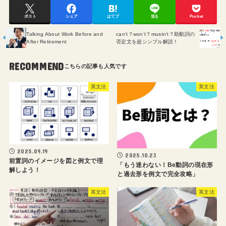
ポスト
シェア
はてブ
送る
Pocket
Talking About Work Before and
can’t？won’t？mustn’t？助動詞の
After Retirement
否定文を超シンプル解説！
RECOMMEND
英文法
英文法
2025.09.19
2025.10.23
前置詞のイメージを図と例文で理
「もう迷わない！Be動詞の現在形
解しよう！
と過去形を例文で完全攻略」
英文法
英文法