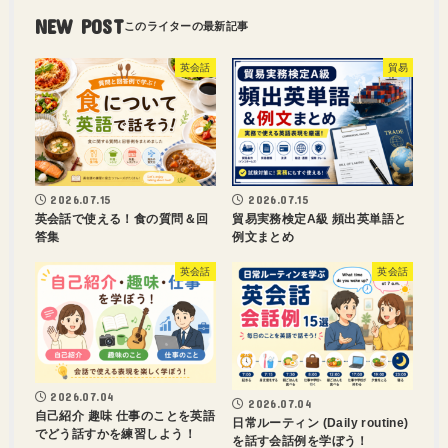
NEW POST
英会話
貿易
2026.07.15
2026.07.15
英会話で使える！食の質問＆回
貿易実務検定A級 頻出英単語と
答集
例文まとめ
英会話
英会話
2026.07.04
2026.07.04
自己紹介 趣味 仕事のことを英語
日常ルーティン (Daily routine)
でどう話すかを練習しよう！
を話す会話例を学ぼう！