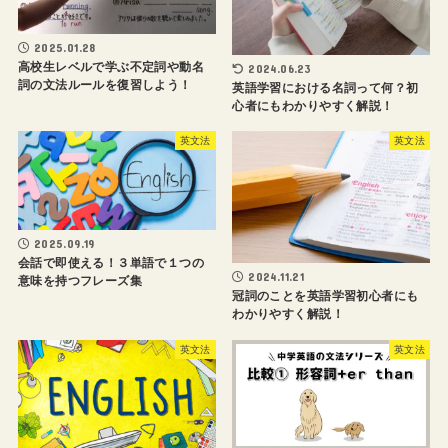
2025.01.28
高校生レベルで学ぶ不定詞や動名
2024.06.23
詞の文法ルールを復習しよう！
英語学習における名詞って何？初
心者にもわかりやすく解説！
英文法
英文法
2025.09.19
会話で即使える！３単語で１つの
2024.11.21
意味を持つフレーズ集
冠詞のことを英語学習初心者にも
わかりやすく解説！
英文法
英文法