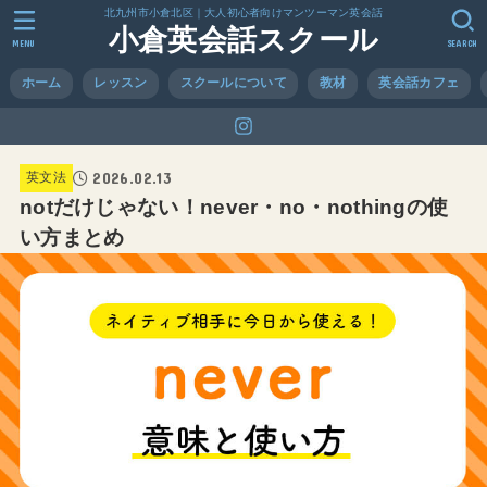
北九州市小倉北区｜大人初心者向けマンツーマン英会話
小倉英会話スクール
MENU
SEARCH
ホーム
レッスン
スクールについて
教材
英会話カフェ
2026.02.13
英文法
notだけじゃない！never・no・nothingの使
い方まとめ